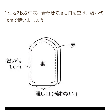
1.生地2枚を中表に合わせて返し口を空け、縫い代
1cmで縫いましょう