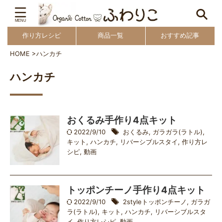
作り方レシピ
商品一覧
おすすめ記事
HOME
>
ハンカチ
ハンカチ
おくるみ手作り4点キット
2022/9/10
おくるみ
,
ガラガラ(ラトル)
,
キット
,
ハンカチ
,
リバーシブルスタイ
,
作り方レ
シピ
,
動画
トッポンチーノ手作り4点キット
2022/9/10
2styleトッポンチーノ
,
ガラガ
ラ(ラトル)
,
キット
,
ハンカチ
,
リバーシブルスタ
イ
,
作り方レシピ
,
動画